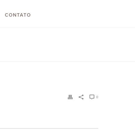
CONTATO
INÍCIO
/
TESTIMONIAL
/ TRENDFOODS
0