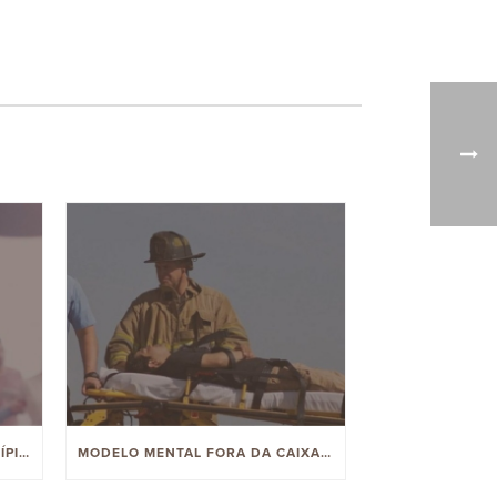
O MODELO MENTAL E OS PRINCÍPIOS DO TRABALHO DA ARBINGER
MODELO MENTAL FORA DA CAIXA, POR QUE SERIA IMPORTANTE PARA MIM?