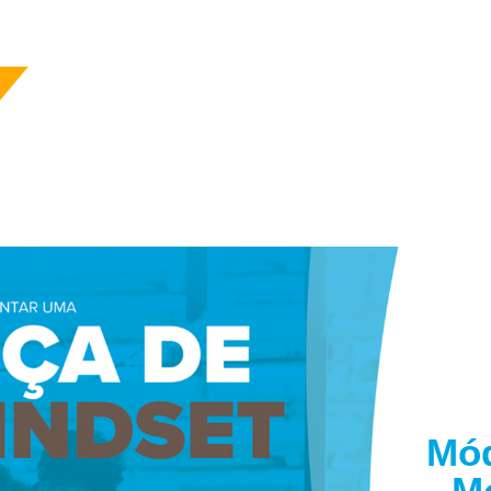
Mód
Mó