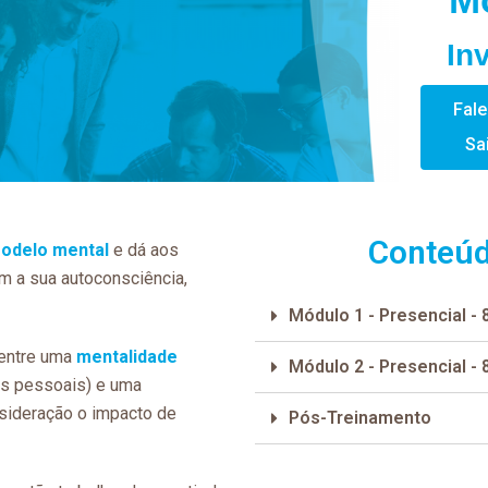
In
Fal
Sa
Conteúd
odelo mental
e dá aos
m a sua autoconsciência,
Módulo 1 - Presencial - 
 entre uma
mentalidade
Módulo 2 - Presencial - 
s pessoais) e uma
sideração o impacto de
Pós-Treinamento