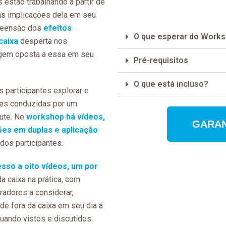
estão trabalhando a partir de
as implicações dela em seu
preensão dos
efeitos
O que esperar do Work
caixa
desperta nos
agem oposta a essa em seu
Pré-requisitos
O que está incluso?
s participantes explorar e
ões conduzidas por um
tute. No
workshop há vídeos,
GARAN
sões em duplas e aplicação
dos participantes.
esso a oito vídeos, um por
a caixa na prática, com
adores a considerar,
de fora da caixa em seu dia a
uando vistos e discutidos