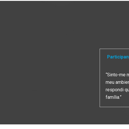
Participan
“Sinto-me m
meu ambient
respondi q
família.”