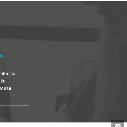
NA
rutos no
 Eu
 nossa